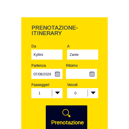
PRENOTAZIONE-
ITINERARY
Da
A
Kyllini
Zante
Partenza
Ritorno
Passeggeri
Veicoli
1
0